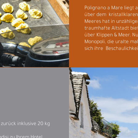
Polignano a Mare liegt
über dem kristallklaren
Meeres hat in unzählige
traumhafte Altstadt bi
über Klippen & Meer. Nu
Monopoli, die uralte mal
sich ihre Beschaulichke
& zurück inklusive 20 kg
ndisi zu Ihrem Hotel