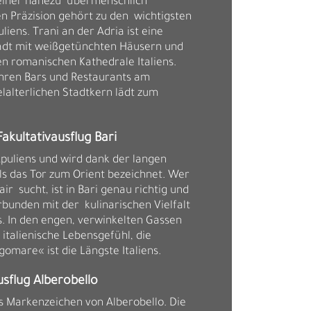
 seiner nahezu übermenschlich
n Präzision gehört zu den wichtigsten
iens. Trani an der Adria ist eine
dt mit weißgetünchten Häusern und
n romanischen Kathedrale Italiens.
ihren Bars und Restaurants am
lalterlichen Stadtkern lädt zum
Fakultativausflug Bari
 Apuliens und wird dank der langen
ls das Tor zum Orient bezeichnet. Wer
air sucht, ist in Bari genau richtig und
rbunden mit der kulinarischen Vielfalt
s. In den engen, verwinkelten Gassen
s italienische Lebensgefühl, die
mare« ist die Längste Italiens.
usflug Alberobello
as Markenzeichen von Alberobello. Die