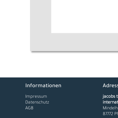
Informationen
Adres
Impressum
jacobs t
Datenschutz
interna
AGB
Mindelh
87772 P