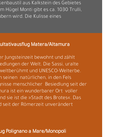
enbaustil aus Kalkstein des Gebietes
Hügel Monti gibt es ca. 1030 Trulli,
bern wird. Die Kulisse eines
kultativausflug Matera/Altamura
er Jungsteinzeit bewohnt und zählt
edlungen der Welt. Die Sassi, uralte
d weltberühmt und UNESCO-Welterbe.
n seinen natürlichen, in den Fels
isse menschlicher Besiedlung seit der
mura ist ein wunderbarer Ort voller
d sie ist die »Stadt des Brotes«. Das
d seit der Römerzeit unverändert
flug Polignano a Mare/Monopoli