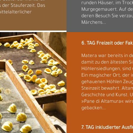
runden Häuser, im Trock
s der Stauferzeit. Das
Murgegemauert. Auf dem 
ttelalterlicher
deren Besuch Sie verzau
Märchens...
6. TAG Freizeit oder Fa
Matera war bereits in d
damit zu den ältesten Si
Höhlensiedlungen, sin
Ein magischer Ort, der i
gehauenen Höhlen Zeugn
Steinzeit bewahrt. Alta
Geschichte und Kunst. Un
»Pane di Altamura« wir
gebacken...
7. TAG inkludierter Aus