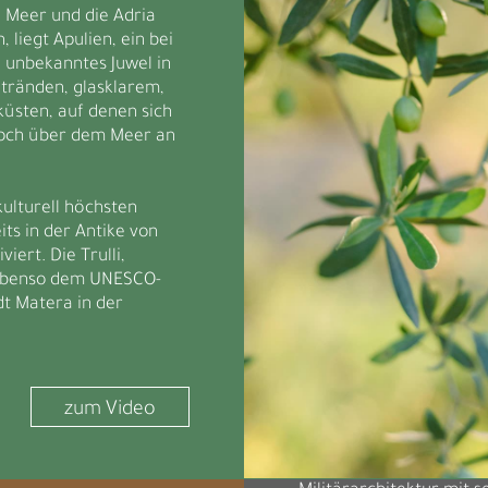
e Meer und die Adria
liegt Apulien, ein bei
unbekanntes Juwel in
Stränden, glasklarem,
üsten, auf denen sich
hoch über dem Meer an
kulturell höchsten
ts in der Antike von
iert. Die Trulli,
ebenso dem UNESCO-
adt Matera in der
zum Video