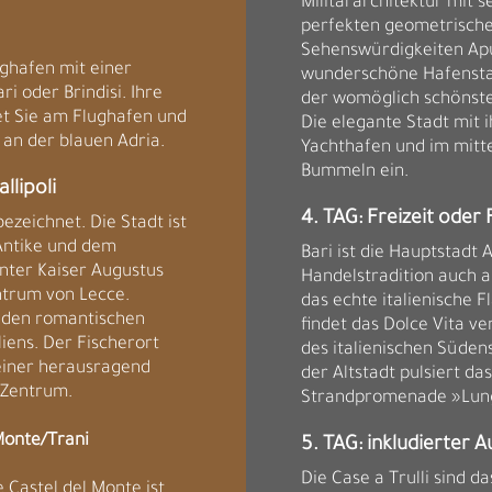
Militärarchitektur mit
perfekten geometrische
Sehenswürdigkeiten Apul
ughafen mit einer
wunderschöne Hafensta
i oder Brindisi. Ihre
der womöglich schönste
et Sie am Flughafen und
Die elegante Stadt mit 
a an der blauen Adria.
Yachthafen und im mitte
Bummeln ein.
llipoli
4. TAG: Freizeit oder 
ezeichnet. Die Stadt ist
Antike und dem
Bari ist die Hauptstadt
nter Kaiser Augustus
Handelstradition auch a
ntrum von Lecce.
das echte italienische Fl
nd den romantischen
findet das Dolce Vita ve
iens. Der Fischerort
des italienischen Süden
einer herausragend
der Altstadt pulsiert da
 Zentrum.
Strandpromenade »Lungo
 Monte/Trani
5. TAG: inkludierter A
Die Case a Trulli sind d
Castel del Monte ist