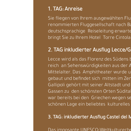
1. TAG: Anreise
Sie fliegen von Ihrem ausgewählten Fl
renommierten Fluggesellschaft nach Bar
deutschsprachige Reiseleitung erwart
bringt Sie zu Ihrem Hotel Torre Cintol
2. TAG inkludierter Ausflug Lecce/Ga
Lecce wird als das Florenz des Südens b
reich an Sehenswürdigkeiten aus der 
Mittelalter. Das Amphitheater wurde u
gebaut und befindet sich mitten im Ze
Gallipoli gehört mit seiner Altstadt u
Gassen zu den schönsten Orten Südital
war bereits bei den Griechen wegen s
schönen Lage ein beliebtes kulturelles
3. TAG: inkludierter Ausflug Castel del
Das imposante UNESCO-Weltkulturerbe 