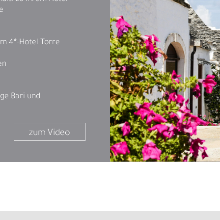
ve
m 4*-Hotel Torre
en
üge Bari und
zum Video