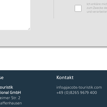
Ich erkläre mi
zum Zwecke de
und verarbeite
se
Kontakt
ouristik
info@jacobs-touristik.com
tional GmbH
+49 (0)8265 9679 400
eimer Str. 2
faffenhausen